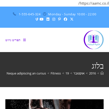
https://aamc.co.il/
Ski
1-555-645-324
Monday - Sunday 10:00 - 22:00
t
conten
תפריט ניווט
בלוג
>
2016
>
אוקטובר
>
19
>
Fitness
>
Neque adipiscing an cursus