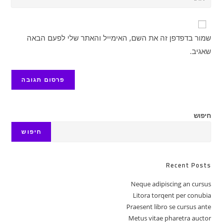
דואר
את
משתמש
האלקטרוני
כתובת
כדי
שלך
אתר
להגיב
שמור בדפדפן זה את השם, האימייל והאתר שלי לפעם הבאה
כדי
האינטרנט
להגיב
שאגיב.
שלך
(אופציונלי)
חיפוש
חיפוש
Recent Posts
Neque adipiscing an cursus
Litora torqent per conubia
Praesent libro se cursus ante
Metus vitae pharetra auctor