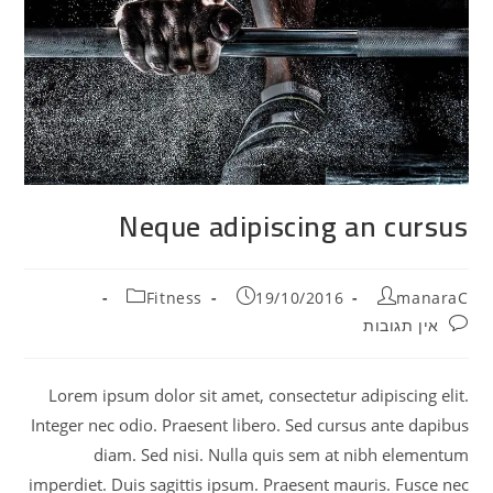
Neque adipiscing an cursus
מחבר:
פורסם:
קטגוריה:
Fitness
19/10/2016
manaraC
תגובות:
אין תגובות
Lorem ipsum dolor sit amet, consectetur adipiscing elit.
Integer nec odio. Praesent libero. Sed cursus ante dapibus
diam. Sed nisi. Nulla quis sem at nibh elementum
imperdiet. Duis sagittis ipsum. Praesent mauris. Fusce nec